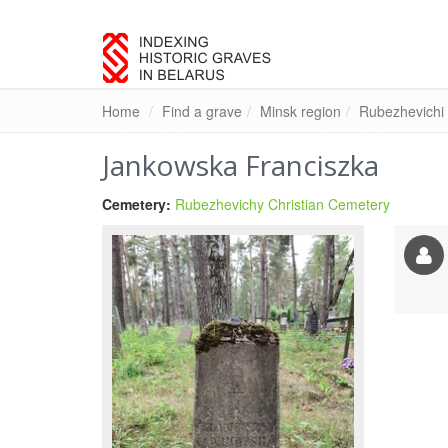
Home
Find a grave
Minsk region
Rubezhevichi
Jankowska Franciszka
Cemetery
:
Rubezhevichy Christian Cemetery